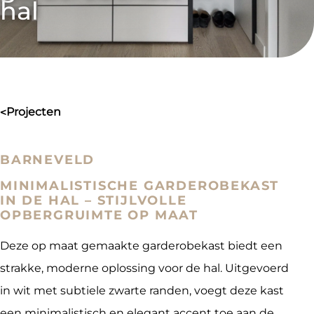
hal
projecten
>
BARNEVELD
MINIMALISTISCHE GARDEROBEKAST
IN DE HAL – STIJLVOLLE
OPBERGRUIMTE OP MAAT
Deze op maat gemaakte garderobekast biedt een
strakke, moderne oplossing voor de hal. Uitgevoerd
in wit met subtiele zwarte randen, voegt deze kast
een minimalistisch en elegant accent toe aan de