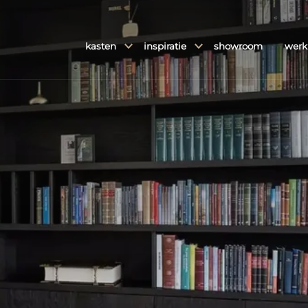
kasten
inspiratie
showroom
werk