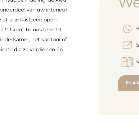
W
 onderdeel van uw interieur.
e of lage kast, een open
B
! U kunt bij ons terecht
nderkamer, het kantoor of
S
uimte die ze verdienen én
M
PLA