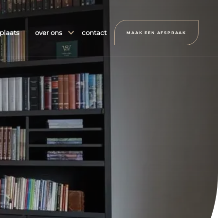
plaats
over ons
contact
MAAK EEN AFSPRAAK