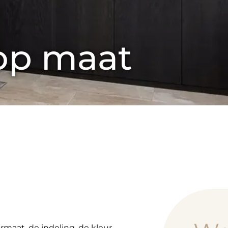
op maat
rmaat, de indeling, de kleur