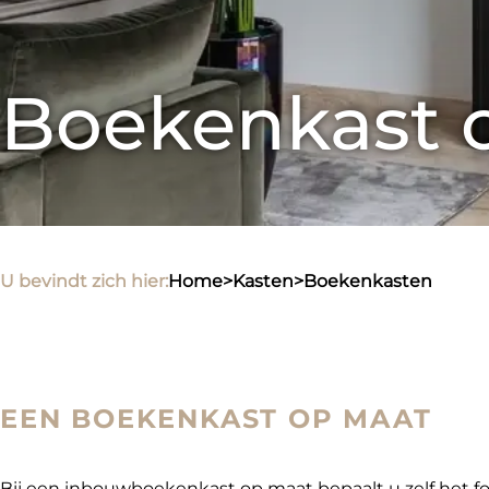
Boekenkast 
U bevindt zich hier:
home
>
kasten
>
boekenkasten
EEN BOEKENKAST OP MAAT
Bij een inbouwboekenkast op maat bepaalt u zelf het fo