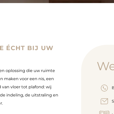
E ÉCHT BIJ UW
W
en oplossing die uw ruimte
ten maken voor een nis, een
an vloer tot plafond: wij
B
e indeling, de uitstraling en
S
r.