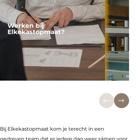
Werken bij
M
Elkekastopmaat?
Bij Elkekastopmaat kom je terecht in een
gedreven team dat er iedere dag weer sámen voor