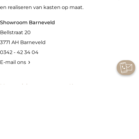
en realiseren van kasten op maat.
Showroom Barneveld
Bellstraat 20
3771 AH
Barneveld
0342 - 42 34 04
E-mail ons
Maatwerk kast per
Kasten
ruimte
Kledingkasten
Slaapkamer
Wandkasten
Woonkamer
Wasmachinekasten