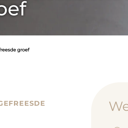
oef
efreesde groef
W
 GEFREESDE