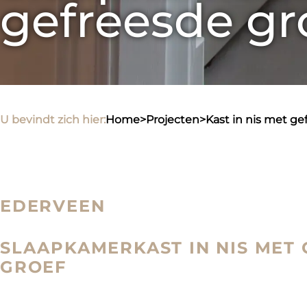
gefreesde gr
U bevindt zich hier:
home
>
projecten
>
kast in nis met g
EDERVEEN
SLAAPKAMERKAST IN NIS MET
GROEF