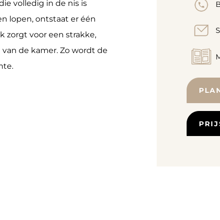
e volledig in de nis is
B
en lopen, ontstaat er één
S
k zorgt voor een strakke,
ng van de kamer. Zo wordt de
M
mte.
PLA
PRI