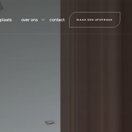
plaats
over ons
contact
MAAK EEN AFSPRAAK