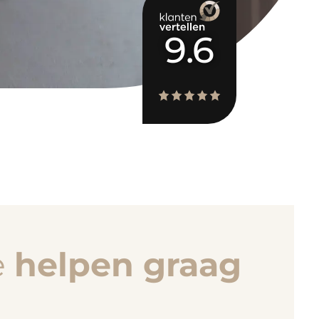
9.6
e
helpen graag