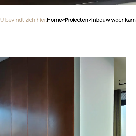
U bevindt zich hier:
home
>
projecten
>
inbouw woonkamer