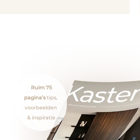
Ruim 75
pagina’s
tips,
voorbeelden
& inspiratie