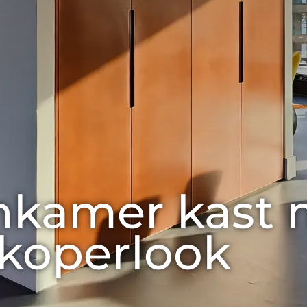
kamer kast 
 koperlook