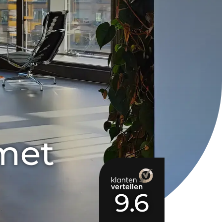
met 
9.6