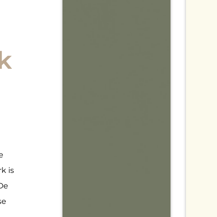
k
e
k is
 De
se