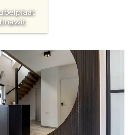
ubelplaat
tinawit