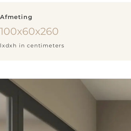
Afmeting
100x60x260
lxdxh in centimeters