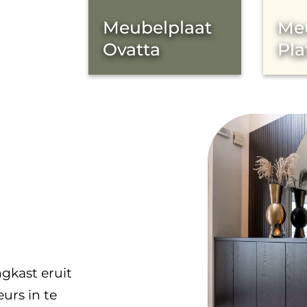
Meubelplaat
Me
Ovatta
Pla
gkast eruit
urs in te