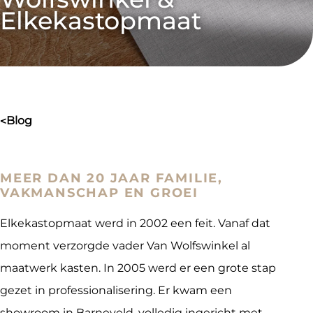
Elkekastopmaat
blog
>
MEER DAN 20 JAAR FAMILIE,
VAKMANSCHAP EN GROEI
Elkekastopmaat werd in 2002 een feit. Vanaf dat
moment verzorgde vader Van Wolfswinkel al
maatwerk kasten. In 2005 werd er een grote stap
gezet in professionalisering. Er kwam een
showroom in Barneveld, volledig ingericht met