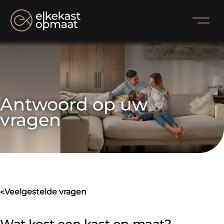
Antwoord op uw 
vragen
veelgestelde vragen
>
Wat kost een kast op maat?