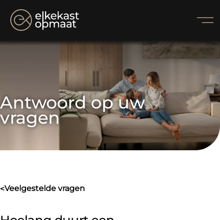
Antwoord op uw 
vragen
veelgestelde vragen
>
Hoelang duurt een