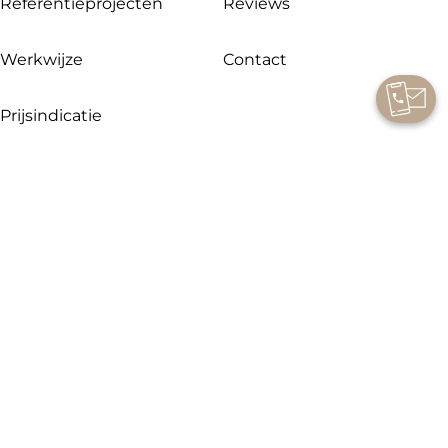
Referentieprojecten
Reviews
Werkwijze
Contact
Prijsindicatie
Onze openingstijden:
Maandag showroom gesloten
Dinsdag t/m vrijdag 09.00 – 17.00 uur
Zaterdag 09.00 – 16.00 uur