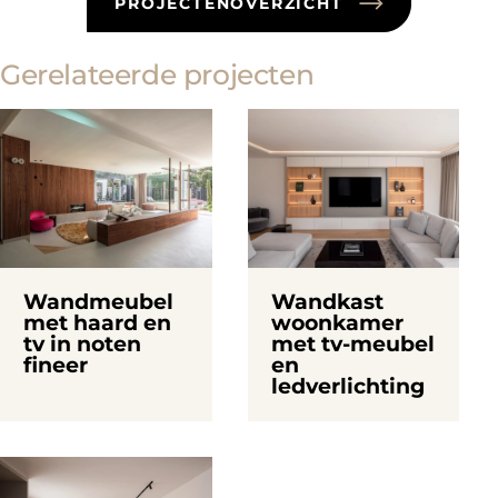
PROJECTENOVERZICHT
Gerelateerde projecten
Wandmeubel
Wandkast
met haard en
woonkamer
tv in noten
met tv-meubel
fineer
en
ledverlichting