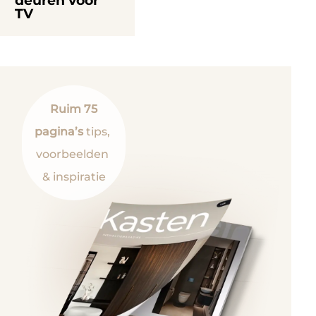
deuren voor
TV
Ruim 75
pagina’s
tips,
voorbeelden
& inspiratie