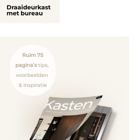
Draaideurkast
met bureau
Ruim 75
pagina’s
tips,
voorbeelden
& inspiratie