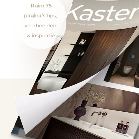
Ruim 75
pagina’s
tips,
voorbeelden
& inspiratie