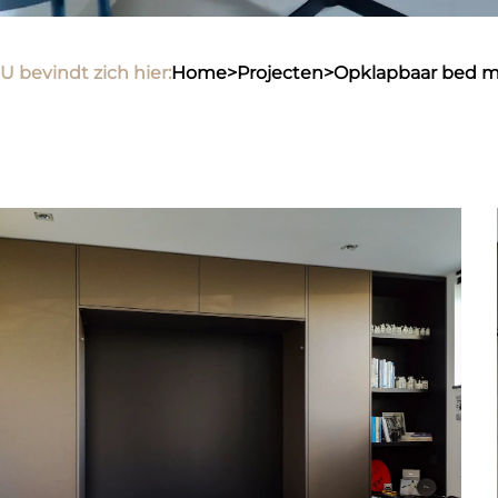
U bevindt zich hier:
home
>
projecten
>
opklapbaar bed 