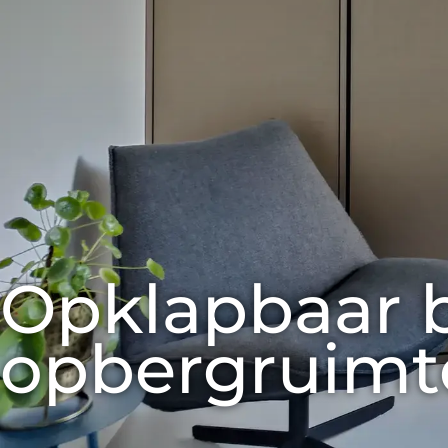
Opklapbaar b
opbergruimt