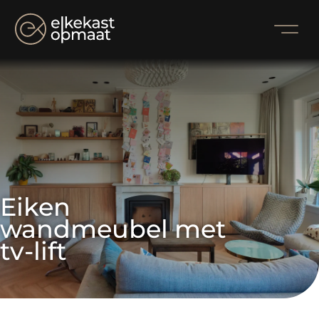
Eiken 
wandmeubel met 
tv-lift