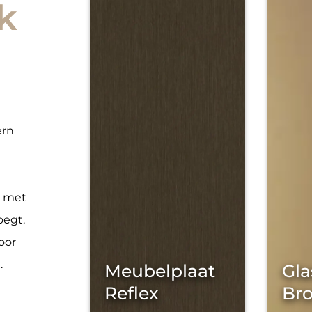
k
ern
, met
oegt.
oor
.
Meubelplaat
Gla
Reflex
Br