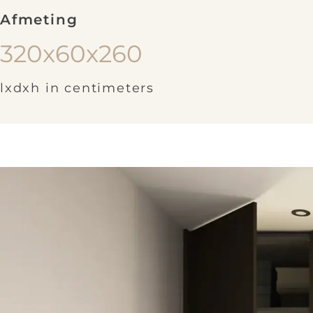
Afmeting
320x60x260
lxdxh in centimeters