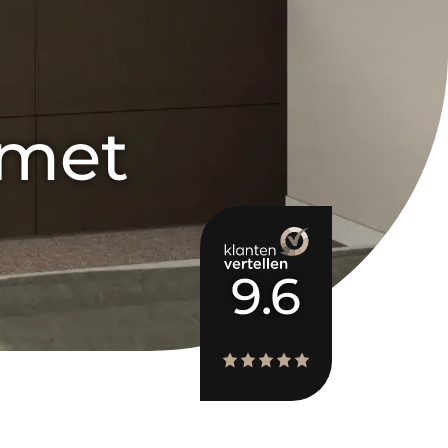
 met 
9.6