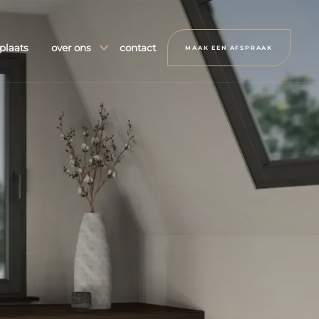
plaats
over ons
contact
MAAK EEN AFSPRAAK