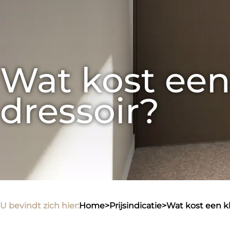
Wat kost een
dressoir?
U bevindt zich hier:
home
>
prijsindicatie
>
wat kost een 