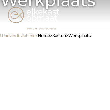
Werkplaats
WIM VAN WOLFSWINKEL
U bevindt zich hier:
home
>
kasten
>
werkplaats