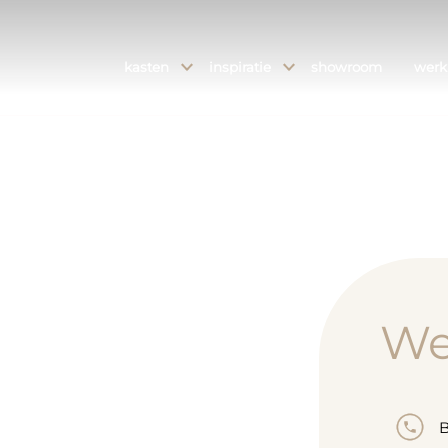
kasten
inspiratie
showroom
werk
W
B