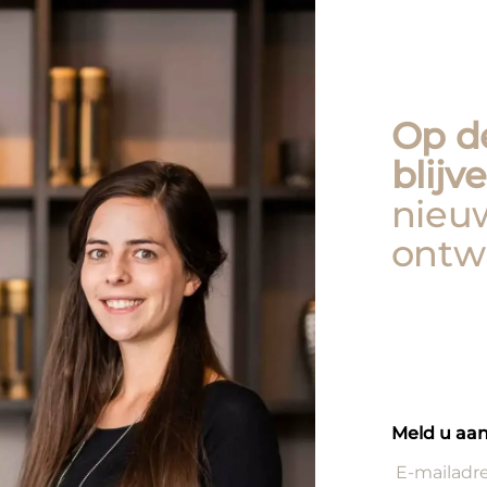
Op d
blijv
nieu
ontw
Meld u aan