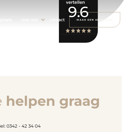
9.6
plaats
over ons
contact
MAAK EEN AFSPRAAK
e
helpen graag
el: 0342 - 42 34 04