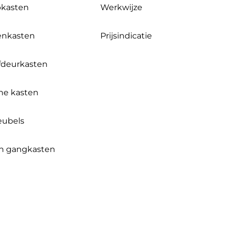
pkasten
Werkwijze
enkasten
Prijsindicatie
fdeurkasten
ne kasten
ubels
en gangkasten