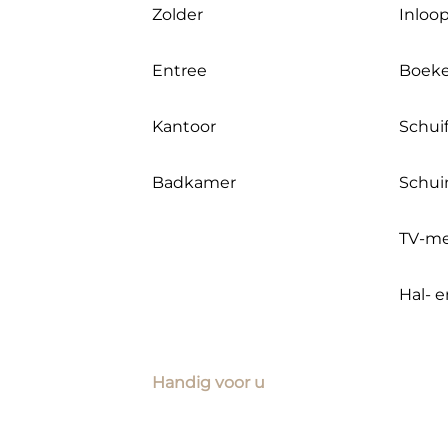
Zolder
Inloo
Entree
Boek
Kantoor
Schui
Badkamer
Schui
TV-me
Hal- 
Handig voor u