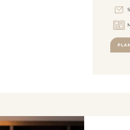
S
M
PLA