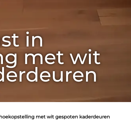
t in 
ng met wit 
derdeuren
n hoekopstelling met wit gespoten kaderdeuren