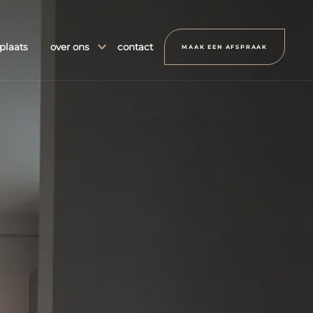
plaats
over ons
contact
MAAK EEN AFSPRAAK