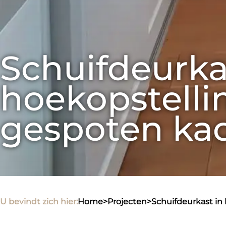
Schuifdeurkas
hoekopstelli
gespoten ka
U bevindt zich hier:
home
>
projecten
>
schuifdeurkast i