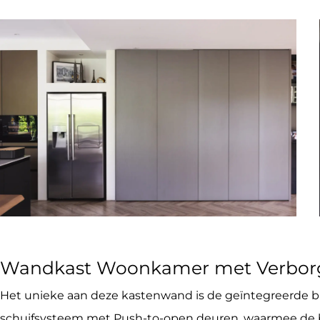
Wandkast Woonkamer met Verborge
Het unieke aan deze kastenwand is de geïntegreerde ba
schuifsysteem met Push-to-open deuren, waarmee de ba