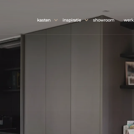
kasten
inspiratie
showroom
werk