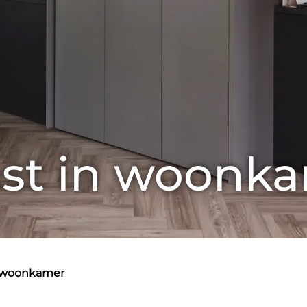
st in woonk
n woonkamer