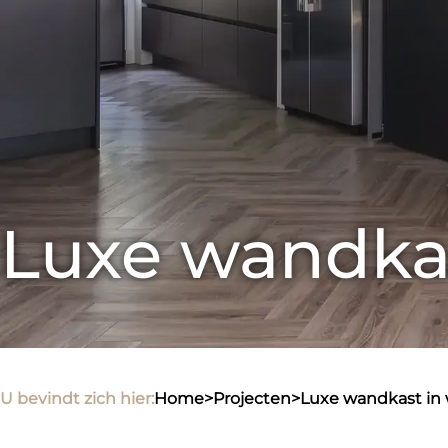
Luxe wandka
U bevindt zich hier:
home
>
projecten
>
luxe wandkast i