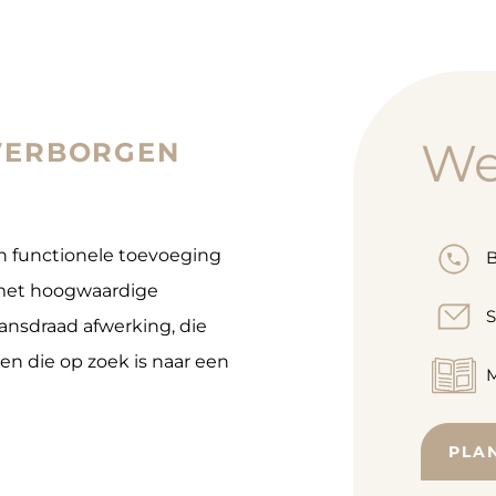
W
VERBORGEN
 en functionele toevoeging
B
t met hoogwaardige
S
ansdraad afwerking, die
een die op zoek is naar een
M
PLA