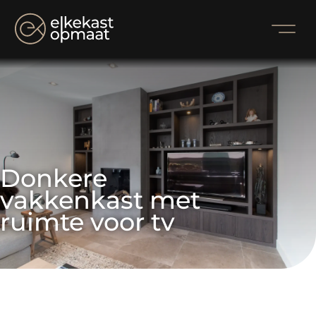
Donkere 
vakkenkast met 
ruimte voor tv