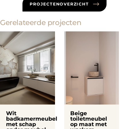
PROJECTENOVERZICHT
Gerelateerde projecten
Wit
Beige
badkamermeubel
toiletmeubel
met schap
op maat met