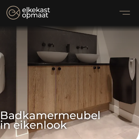
Badkamermeubel 
in eikenlook