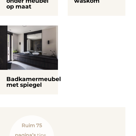
onder meubel
waskom
op maat
Badkamermeubel
met spiegel
Ruim 75
pagina’s
tips,